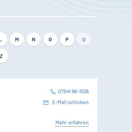
L
M
N
O
P
Q
Z
07541 96-1536
E-Mail schicken
Mehr erfahren