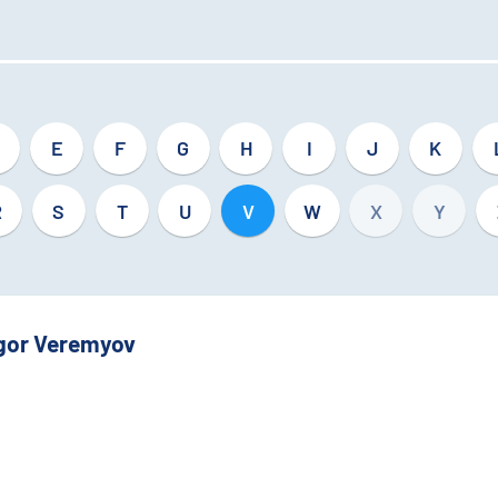
E
F
G
H
I
J
K
R
S
T
U
V
W
X
Y
Igor Veremyov