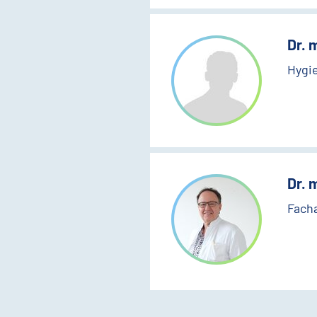
Dr. 
Hygi
Dr. 
Facha