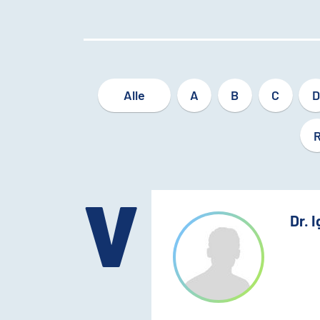
Alle
A
B
C
D
V
Dr. 