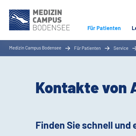
Für Patienten
(aktue
L
Medizin Campus Bodensee
Für Patienten
Service
Kontakte von A
Finden Sie schnell und