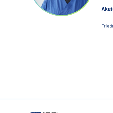
Akut
Fried