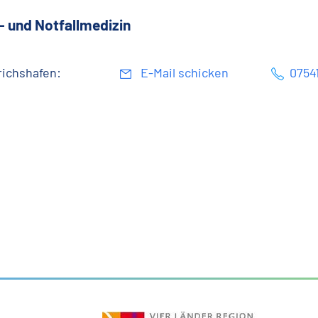
- und Notfallmedizin
richshafen:
E-Mail schicken
0754