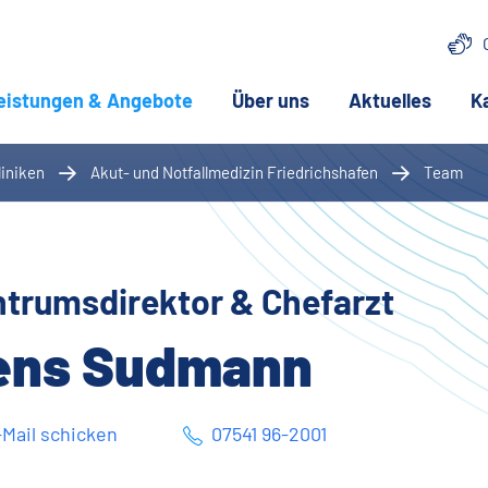
eistungen & Angebote
(aktuelle Seite)
Über uns
Aktuelles
K
liniken
Akut- und Notfallmedizin Friedrichshafen
Team
trumsdirektor & Chefarzt
ens Sudmann
Mail schicken
07541 96-2001