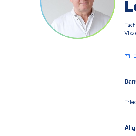
L
Fach
Visz
E
Dar
Frie
Allg