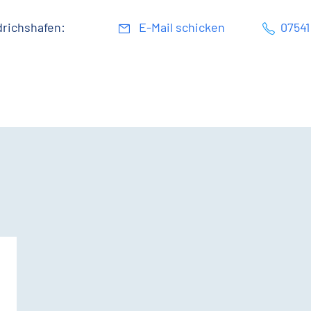
drichshafen:
E-Mail schicken
07541