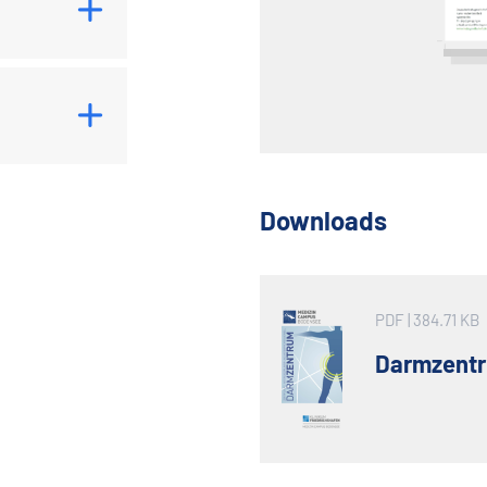
Downloads
PDF
| 384.71 KB
Darmzent