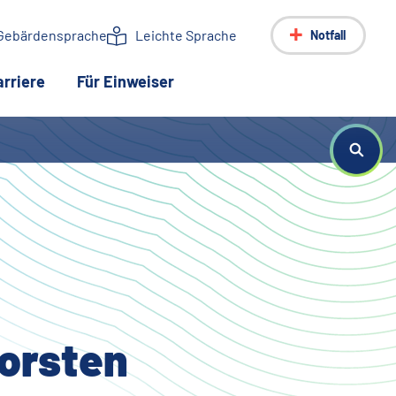
Gebärdensprache
Leichte Sprache
Notfall
arriere
Für Einweiser
horsten