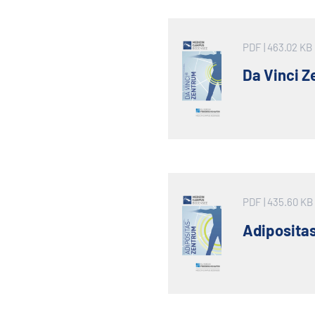
PDF
| 463.02 KB
Da Vinci 
PDF
| 435.60 KB
Adiposita