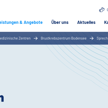
eistungen & Angebote
(aktuelle Seite)
Über uns
Aktuelles
K
edizinische Zentren
Brustkrebszentrum Bodensee
Sprech
n