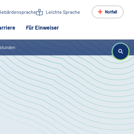
Gebärdensprache
Leichte Sprache
Notfall
arriere
Für Einweiser
(aktuelle Seite)
stunden