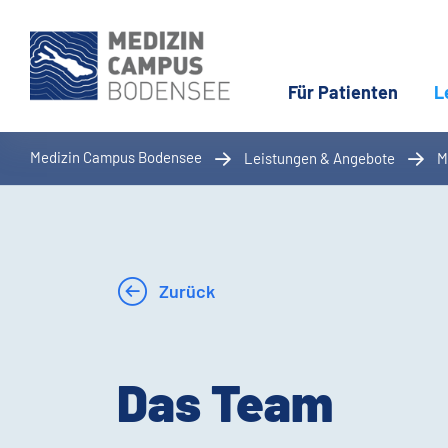
Für Patienten
L
Medizin Campus Bodensee
Leistungen & Angebote
M
Zurück
Das Team