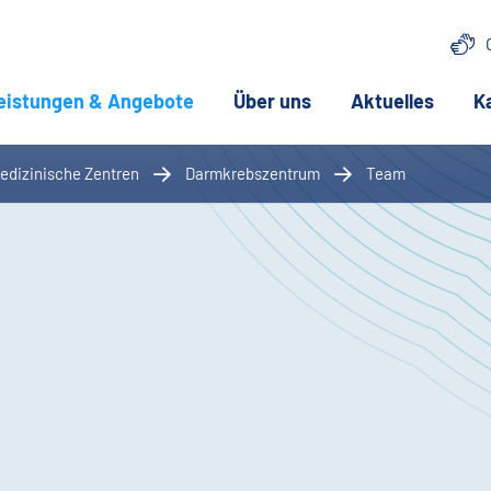
eistungen & Angebote
(aktuelle Seite)
Über uns
Aktuelles
K
(aktuelle Sei
edizinische Zentren
Darmkrebszentrum
Team