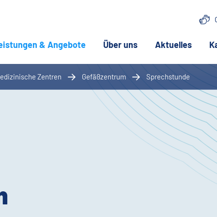
eistungen & Angebote
(aktuelle Seite)
Über uns
Aktuelles
K
(aktuelle
edizinische Zentren
Gefäßzentrum
Sprechstunde
n