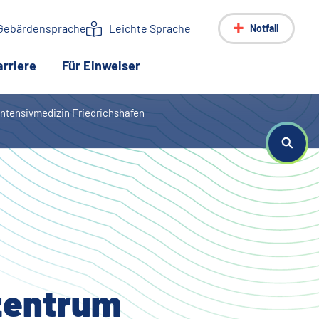
Gebärdensprache
Leichte Sprache
Notfall
arriere
Für Einweiser
 Intensivmedizin Friedrichshafen
zentrum