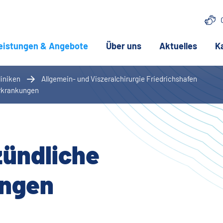
eistungen & Angebote
(aktuelle Seite)
Über uns
Aktuelles
K
liniken
Allgemein- und Viszeralchirurgie Friedrichshafen
(aktuelle Seite)
erkrankungen
zündliche
ngen