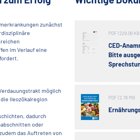
rmerkrankungen zunächst
disziplinäre
PDF
| 229.06 KB
greichen
CED-Anamn
fen im Verlauf eine
Bitte ausge
fordert.
Sprechstun
 Verdauungstrakt möglich
PDF
| 2.78 MB
 die Ileozökalregion
Ernährungs
schichten, dadurch
mabschnitten oder
t zudem das Auftreten von