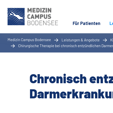
Für Patienten
L
Medizin Campus Bodensee
Leistungen & Angebote
K
Chirurgische Therapie bei chronisch entzündlichen Darm
Chronisch ent
Darmerkranku