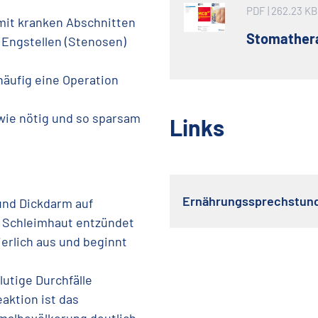
PDF
| 262.23 KB
it kranken Abschnitten
Stomather
 Engstellen (Stenosen)
häufig eine Operation
 wie nötig und so sparsam
Links
Ernährungssprechstun
 und Dickdarm auf
ie Schleimhaut entzündet
ierlich aus und beginnt
lutige Durchfälle
aktion ist das