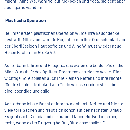
macht.“ Aline W‘s. Wahl fiel auf Kickboxen und Yoga, sie geht aber
auch gerne wandern.
Plastische Operation
Bei ihrer ersten plastischen Operation wurde ihre Bauchdecke
gestrafft, Mitte Juni wird Dr. Ruggaber nun ihre Oberschenkel von
der überflüssigen Haut befreien und Aline W. muss wieder neue
Hosen kaufen – in Größe 40!
Achterbahn fahren und Fliegen… das waren die beiden Ziele, die
Aline W. mithilfe des Optifast-Programms erreichen wollte. Eine
wichtige Rolle spielten auch ihre kleinen Neffen und ihre Nichte,
für die sie nie „die dicke Tante“ sein wollte, sondern viel
lieber
eine lebendige und agile.
Achterbahn ist sie längst gefahren, macht mit Neffen und Nichte
viele tolle Sachen und freut sich schon auf den nächsten Urlaub.
Es geht nach Canada und sie braucht keine Gurtverlängerung
mehr
,
wenn es im Flugzeug heißt:
„
Bitte anschnallen!
“