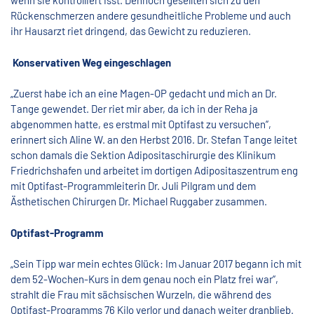
wenn sie kontrolliert isst. Dennoch gesellten sich zu den
Rückenschmerzen andere gesundheitliche Probleme und auch
ihr Hausarzt riet dringend, das Gewicht zu reduzieren.
Konservativen Weg eingeschlagen
„Zuerst habe ich an eine Magen-OP gedacht und mich an Dr.
Tange gewendet. Der riet mir aber, da ich in der Reha ja
abgenommen hatte, es erstmal mit Optifast zu versuchen“,
erinnert sich Aline W. an den Herbst 2016. Dr. Stefan Tange leitet
schon damals die Sektion Adipositaschirurgie des Klinikum
Friedrichshafen und arbeitet im dortigen Adipositaszentrum eng
mit Optifast-Programmleiterin Dr. Juli Pilgram und dem
Ästhetischen Chirurgen Dr. Michael Ruggaber zusammen.
Optifast-Programm
„Sein Tipp war mein echtes Glück: Im Januar 2017 begann ich mit
dem 52-Wochen-Kurs in dem genau noch ein Platz frei war“,
strahlt die Frau mit sächsischen Wurzeln, die während des
Optifast-Programms 76 Kilo verlor und danach weiter dranblieb.