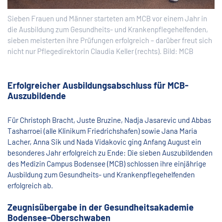
Sieben Frauen und Männer starteten am MCB vor einem Jahr in
die Ausbildung zum Gesundheits- und Krankenpflegehelfenden,
sieben meisterten ihre Prüfungen erfolgreich – darüber freut sich
nicht nur Pflegedirektorin Claudia Keller (rechts). Bild: MCB
Erfolgreicher Ausbildungsabschluss für MCB-
Auszubildende
Für Christoph Bracht, Juste Bruzine, Nadja Jasarevic und Abbas
Tasharroei (alle Klinikum Friedrichshafen) sowie Jana Maria
Lacher, Anna Sik und Nada Vidakovic ging Anfang August ein
besonderes Jahr erfolgreich zu Ende: Die sieben Auszubildenden
des Medizin Campus Bodensee (MCB) schlossen ihre einjährige
Ausbildung zum Gesundheits- und Krankenpflegehelfenden
erfolgreich ab.
Zeugnisübergabe in der Gesundheitsakademie
Bodensee-Oberschwaben