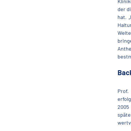
Klini
der d
hat. 
Haltu
Welte
bring
Anthe
bestm
Back
Prof
erfol
2005 
spät
wertv