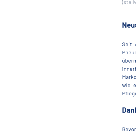
(stel
Neus
Seit 
Pneum
übern
inner
Marko
wie e
Pfleg
Dan
Bevor