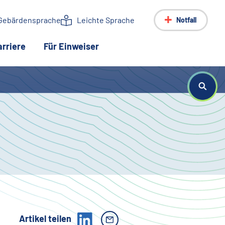
Gebärdensprache
Leichte Sprache
Notfall
lle Seite)
arriere
Für Einweiser
Artikel teilen