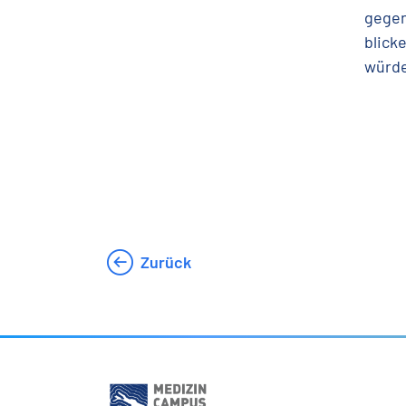
gegen
blick
würde
Zurück