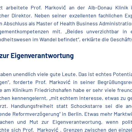
zt arbeitete Prof. Marković an der Alb-Donau Klinik
icher Direktor. Neben seiner exzellenten fachlichen E
n Abschluss als Master of Health Business Administrati
gementkompetenzen mit. „Beides unverzichtbar in e
dheitswesen im Wandel befindet“, erklärte die Geschäft
zur Eigenverantwortung
haben unendlich viele gute Leute. Das ist echtes Potentia
egen“, forderte Prof.
Marković in seiner Begrüßungsred
 am Klinikum Friedrichshafen habe er sehr viele freundl
hen kennengelernt, „mit echtem Interesse, etwas zu ge
rzt. Handlungsfreiheit statt Schockstarre sei die 
ende Reformverzögerung“ in Berlin. Etwas mehr Marktwir
achen und Mut zur Eigenverantwortung, wenn polit
hte sich Prof. Marković . Grenzen zwischen den einze