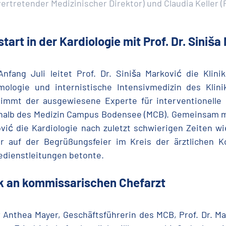
lvertretender Medizinischer Direktor) und Claudia Keller (
tart in der Kardiologie mit Prof. Dr.
Siniša
Anfang Juli leitet Prof. Dr. Siniša Marković die Klinik
ologie und internistische Intensivmedizin des Klini
immt der ausgewiesene Experte für interventionelle K
halb des Medizin Campus Bodensee (MCB). Gemeinsam m
vić die Kardiologie nach zuletzt schwierigen Zeiten wi
r auf der Begrüßungsfeier im Kreis der ärztlichen Ko
edienstleitungen betonte.
k an kommissarischen Chefarzt
 Anthea Mayer, Geschäftsführerin des MCB, Prof. Dr. M