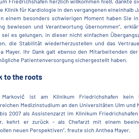
kum Friedrichshafen herzlich willkommen hieß, dankte si
ie Klinik für Kardiologie in den vergangenen eineinhalb
„In einem besonders schwierigen Moment haben Sie in
ng bewiesen und Verantwortung übernommen“, erklärte
 sei es gelungen, in dieser nicht einfachen Übergangsz
en, die Stabilität wiederherzustellen und das Vertra
a Mayer. Ihr Dank galt ebenso den Mitarbeitenden der 
ögliche Patientenversorgung sichergestellt haben.
 to the roots
. Marković ist am Klinikum Friedrichshafen kein
greichen Medizinstudium an den Universitäten Ulm und 
bis 2007 als Assistenzarzt im Klinikum Friedrichshafen 
er, kehrt er zurück - als Chefarzt mit einem bee
ollen neuen Perspektiven“, freute sich Anthea Mayer.