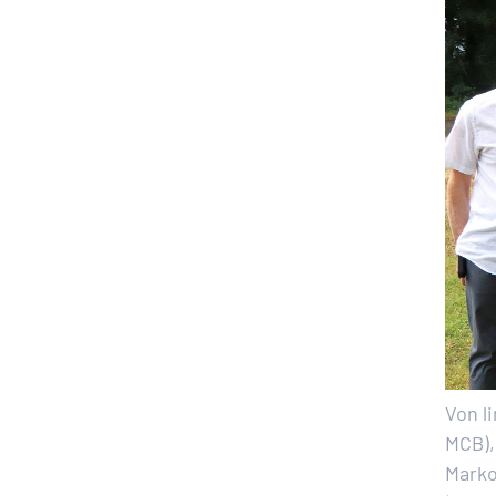
Von l
MCB),
Marko