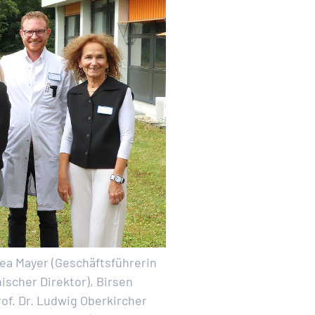
hea Mayer (Geschäftsführerin
nischer Direktor), Birsen
of. Dr. Ludwig Oberkircher