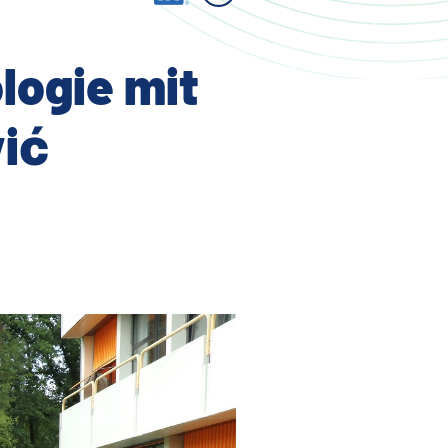
logie mit
vić