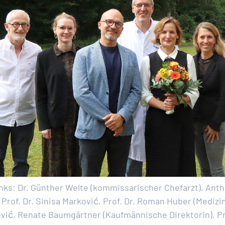
inks: Dr. Günther Welte (kommissarischer Chefarzt), Ant
 Prof. Dr. Sinisa Marković, Prof. Dr. Roman Huber (Medizi
vić, Renate Baumgärtner (Kaufmännische Direktorin), Pr