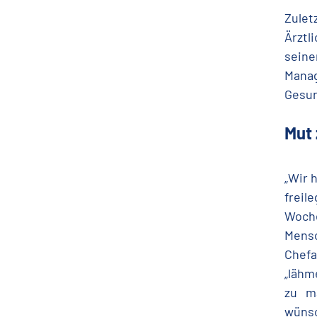
Zulet
Ärztl
seine
Mana
Gesun
Mut 
„Wir 
freil
Woche
Mensc
Chefa
„lähm
zu m
wünsc